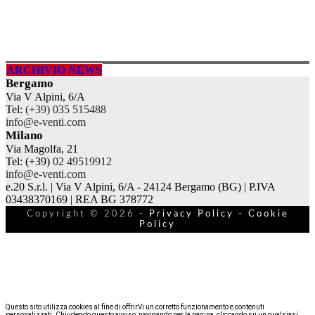
ARCHIVIO NEWS
Bergamo
Via V Alpini, 6/A
Tel:
(+39) 035 515488
info@e-venti.com
Milano
Via Magolfa, 21
Tel: (+39)
02 49519912
info@e-venti.com
e.20 S.r.l. | Via V Alpini, 6/A - 24124 Bergamo (BG) | P.IVA
03438370169 | REA BG 378772
Copyright © 2026 -
Privacy Policy
-
Cookie
Policy
Questo sito utilizza cookies al fine di offrirVi un corretto funzionamento e contenuti
personalizzati. Chiudendo questo avviso, navigando per la pagina, cliccando su un qualsiasi